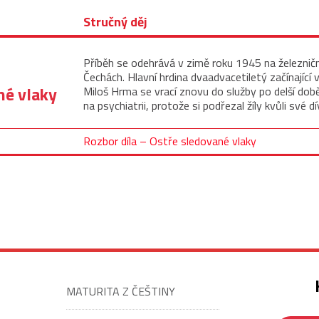
Stručný děj
Příběh se odehrává v zimě roku 1945 na železniční
Čechách. Hlavní hrdina dvaadvacetiletý začínající 
né vlaky
Miloš Hrma se vrací znovu do služby po delší době,
na psychiatrii, protože si podřezal žíly kvůli své 
Rozbor díla – Ostře sledované vlaky
MATURITA Z ČEŠTINY