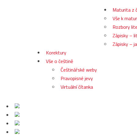
Maturita z 
Vše k matur
Rozbory lite
Zápisky – li
Zápisky – j
Korektury
Vše o češtině
Češtinářské weby
Pravopisné jevy
Virtuální čítanka