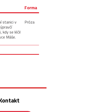
Forma
 stanici v
Próza
výpravčí
 kdy se léčil
dívce Máše.
Kontakt