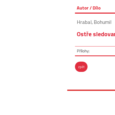
Autor / Dílo
Hrabal, Bohumil
Ostře sledova
Přílohy:
zpět