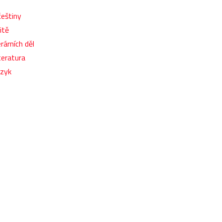
češtiny
itě
rárních děl
teratura
azyk