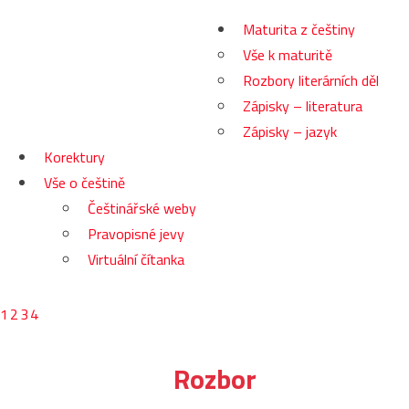
Maturita z češtiny
Vše k maturitě
Rozbory literárních děl
Zápisky – literatura
Zápisky – jazyk
Korektury
Vše o češtině
Češtinářské weby
Pravopisné jevy
Virtuální čítanka
1
2
3
4
Rozbor