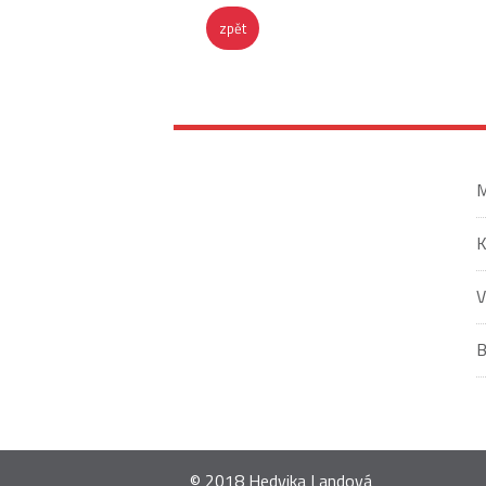
zpět
M
V
© 2018 Hedvika Landová