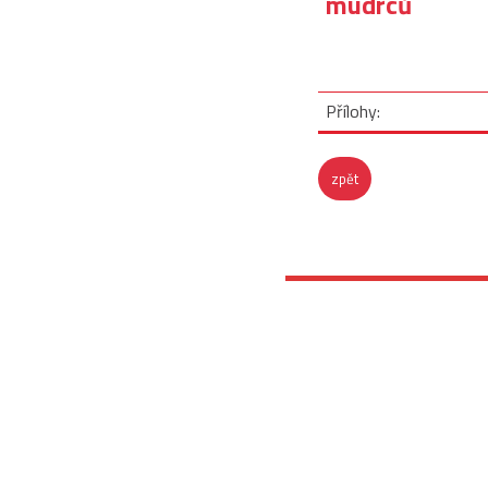
mudrců
Přílohy:
zpět