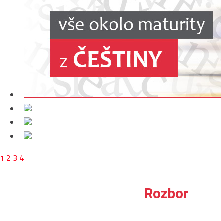
1
2
3
4
Rozbor