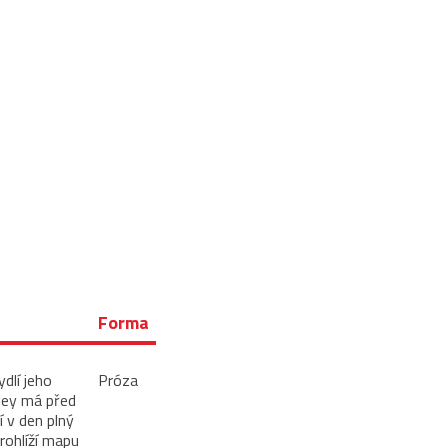
Forma
ydlí jeho
Próza
sley má před
 v den plný
rohlíží mapu