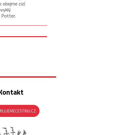
o obejme cizí
bvyklý
 Potter.
Kontakt
ILUJEMECESTINU.CZ