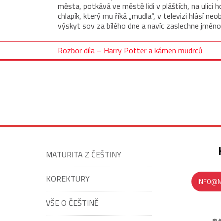
města, potkává ve městě lidi v pláštích, na ulici h
chlapík, který mu říká „mudla“, v televizi hlásí neo
výskyt sov za bílého dne a navíc zaslechne jméno
Rozbor díla – Harry Potter a kámen mudrců
MATURITA Z ČEŠTINY
KOREKTURY
INFO@M
VŠE O ČEŠTINĚ