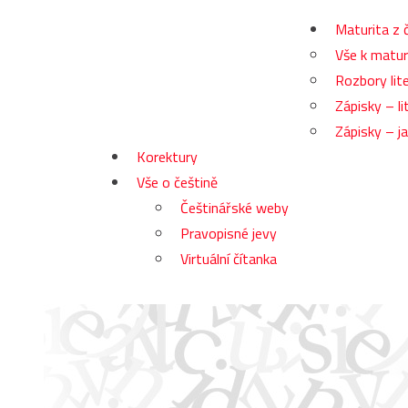
Maturita z 
Vše k matur
Rozbory lite
Zápisky – li
Zápisky – j
Korektury
Vše o češtině
Češtinářské weby
Pravopisné jevy
Virtuální čítanka