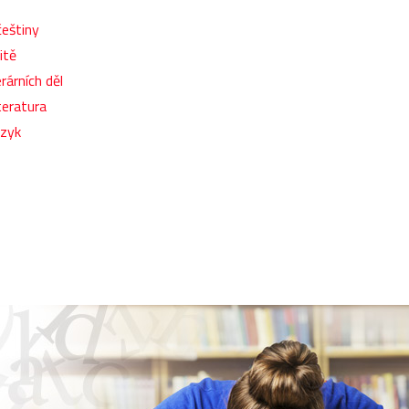
češtiny
itě
rárních děl
teratura
azyk