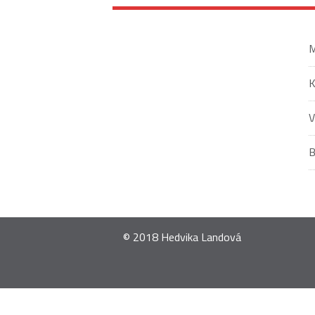
M
V
© 2018 Hedvika Landová