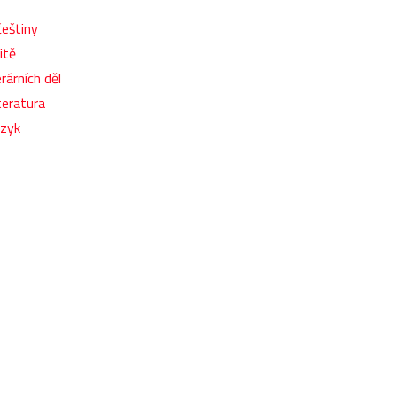
češtiny
itě
rárních děl
teratura
azyk