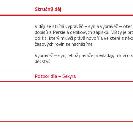
Stručný děj
V ději se střídá vypravěč − syn a vypravěč – otec
dopisů z Persie a deníkových zápisků. Místy je p
odlišit, který mluvčí právě hovoří a ve které z něk
časových rovin se nacházíme.
Vypravěč – syn, jehož pasáže převládají, mluví o 
dětství.
Rozbor díla – Sekyra