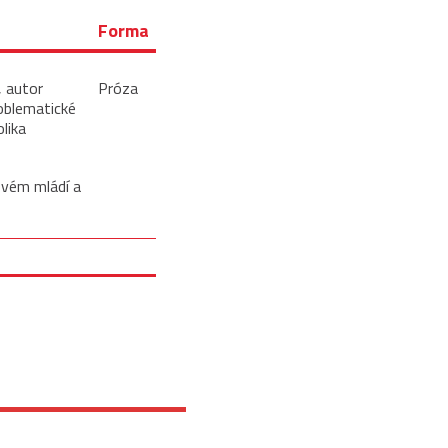
Forma
, autor
Próza
roblematické
olika
svém mládí a