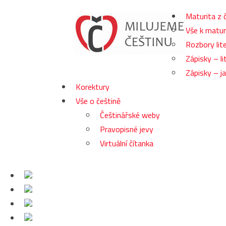
Maturita z 
Vše k matur
Rozbory lite
Zápisky – li
Zápisky – j
Korektury
Vše o češtině
Češtinářské weby
Pravopisné jevy
Virtuální čítanka