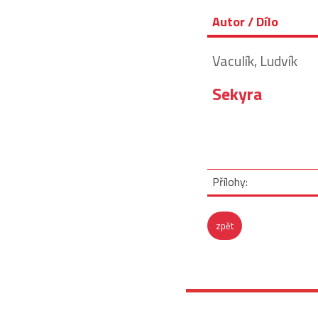
Autor / Dílo
Vaculík, Ludvík
Sekyra
Přílohy:
zpět