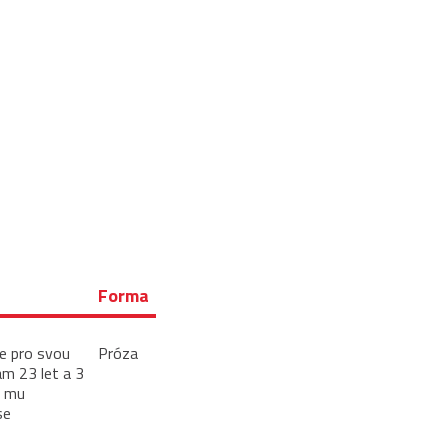
Forma
ze pro svou
Próza
ám 23 let a 3
y mu
se