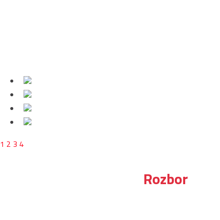
1
2
3
4
Rozbor