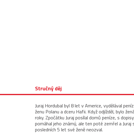
Stručný děj
Juraj Hordubal byl 8 let v Americe, vydělával pení
ženu Polanu a dceru Hafii. Když odjížděl, bylo žen
roky. Zpočátku Juraj posílal domů peníze, s dopis
pomáhal jeho známý, ale ten poté zemřel a Juraj 
posledních 5 let své ženě neozval.