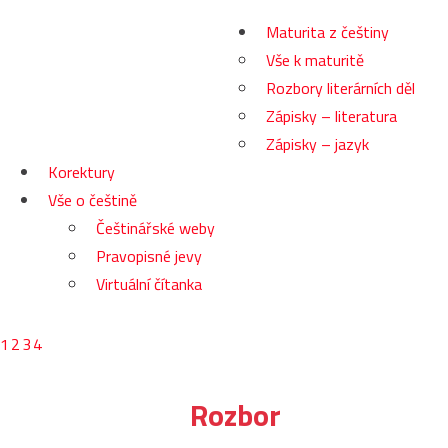
Maturita z češtiny
Vše k maturitě
Rozbory literárních děl
Zápisky – literatura
Zápisky – jazyk
Korektury
Vše o češtině
Češtinářské weby
Pravopisné jevy
Virtuální čítanka
1
2
3
4
Rozbor