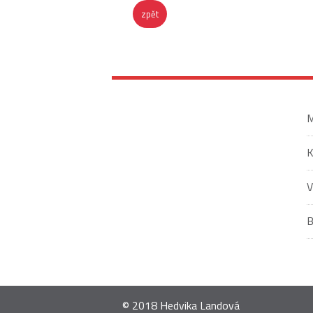
zpět
M
V
© 2018 Hedvika Landová