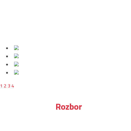
1
2
3
4
Rozbor