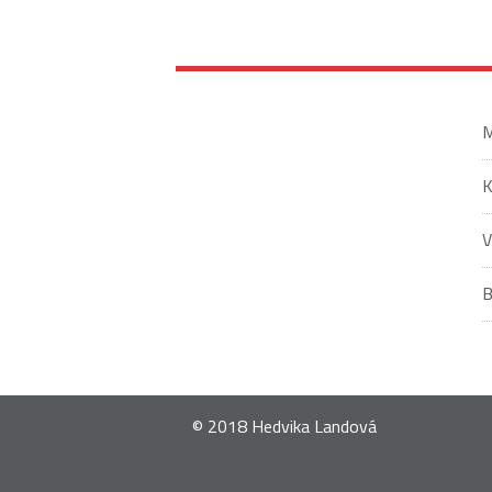
M
V
© 2018 Hedvika Landová