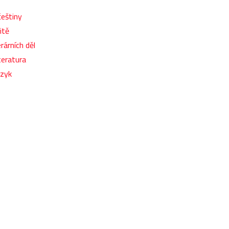
češtiny
itě
rárních děl
teratura
azyk