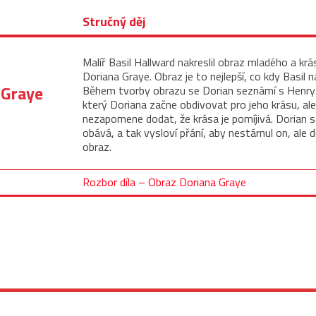
Stručný děj
Malíř Basil Hallward nakreslil obraz mladého a kr
Doriana Graye. Obraz je to nejlepší, co kdy Basil 
 Graye
Během tvorby obrazu se Dorian seznámí s Henr
který Doriana začne obdivovat pro jeho krásu, ale
nezapomene dodat, že krása je pomíjivá. Dorian s
obává, a tak vysloví přání, aby nestárnul on, ale
obraz.
Rozbor díla – Obraz Doriana Graye