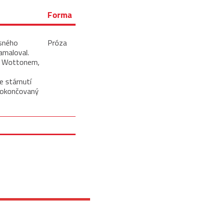
Forma
ásného
Próza
namaloval.
y Wottonem,
e stárnutí
 dokončovaný