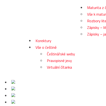
Maturita z 
Vše k matur
Rozbory lite
Zápisky – li
Zápisky – j
Korektury
Vše o češtině
Češtinářské weby
Pravopisné jevy
Virtuální čítanka