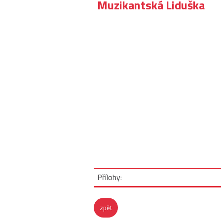
Muzikantská Liduška
Přílohy:
zpět